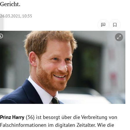
Gericht.
rreich Untermenü
26.03.2021, 10:35
rt Untermenü
schaft Untermenü
Copyright-Hinweis öffnen/schließen
s Untermenü
zeit Untermenü
undheit Untermenü
tur Untermenü
nung Untermenü
Prinz
Harry
(36) ist besorgt über die Verbreitung von
lität Untermenü
Falschinformationen im digitalen Zeitalter. Wie die