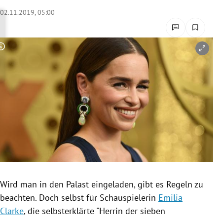
rreich Untermenü
02.11.2019, 05:00
rt Untermenü
Copyright-Hinweis öffnen/schließen
schaft Untermenü
s Untermenü
zeit Untermenü
undheit Untermenü
tur Untermenü
nung Untermenü
Wird man in den Palast eingeladen, gibt es Regeln zu
beachten. Doch selbst für Schauspielerin
Emilia
lität Untermenü
Clarke
, die selbsterklärte "Herrin der sieben