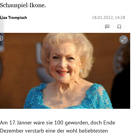
Schauspiel-Ikone.
rreich Untermenü
Lisa Trompisch
18.01.2022, 14:28
rt Untermenü
schaft Untermenü
Copyright-Hinweis öffnen/schließen
s Untermenü
zeit Untermenü
undheit Untermenü
tur Untermenü
nung Untermenü
lität Untermenü
Am 17. Jänner wäre sie 100 geworden, doch Ende
Dezember verstarb eine der wohl beliebtesten