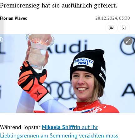
Premierensieg hat sie ausführlich gefeiert.
rreich Untermenü
Florian Plavec
28.12.2024, 05:30
rt Untermenü
schaft Untermenü
Copyright-Hinweis öffnen/schließen
s Untermenü
zeit Untermenü
undheit Untermenü
tur Untermenü
nung Untermenü
lität Untermenü
Während Topstar
Mikaela Shiffrin
auf ihr
Lieblingsrennen am Semmering verzichten muss