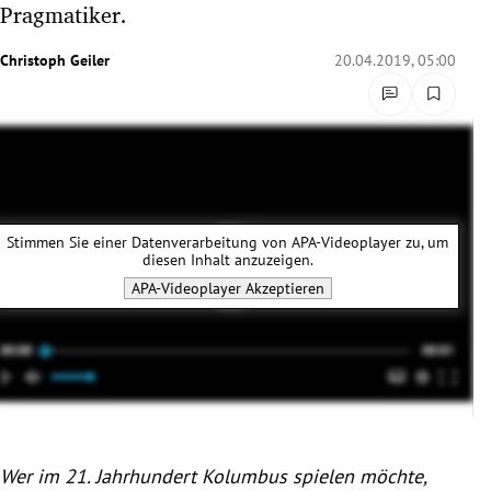
Pragmatiker.
rreich Untermenü
Christoph Geiler
20.04.2019, 05:00
rt Untermenü
schaft Untermenü
s Untermenü
zeit Untermenü
Stimmen Sie einer Datenverarbeitung von
APA-Videoplayer
zu, um
diesen Inhalt anzuzeigen.
undheit Untermenü
APA-Videoplayer
Akzeptieren
tur Untermenü
nung Untermenü
lität Untermenü
Wer im 21. Jahrhundert Kolumbus spielen möchte,