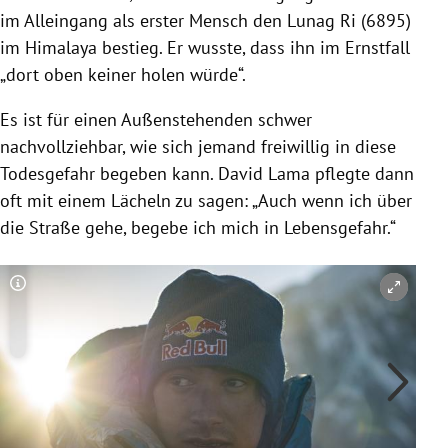
im Alleingang als erster Mensch den Lunag Ri (6895)
im
Himalaya
bestieg. Er wusste, dass ihn im Ernstfall
„dort oben keiner holen würde“.
Es ist für einen Außenstehenden schwer
nachvollziehbar, wie sich jemand freiwillig in diese
Todesgefahr begeben kann.
David Lama
pflegte dann
oft mit einem Lächeln zu sagen: „Auch wenn ich über
die Straße gehe, begebe ich mich in Lebensgefahr.“
Copyright-Hinweis öffnen/schließen
Co