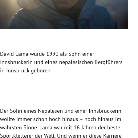
David Lama wurde 1990 als Sohn einer
Er w
Innsbruckerin und eines nepalesischen Bergführers
Pet
in Innsbruck geboren.
beo
ein
Slide 1 von 13
Der Sohn eines Nepalesen und einer Innsbruckerin
wollte immer schon hoch hinaus – hoch hinaus im
wahrsten Sinne.
Lama
war mit 16 Jahren der beste
Sportkletterer der Welt. Und wenn er diese Karriere