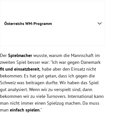
Österreichs WM-Programm
Österreich
Der
Spielmacher
wusste, warum die Mannschaft im
Österreich
zweiten Spiel besser war: "Ich war gegen Dänemark
14. Mai, 20.20:
fit und einsatzbereit,
habe aber den Einsatz nicht
16. Mai, 20.20:
bekommen. Es hat gut getan, dass ich gegen die
17. Mai, 20.20:
Schweiz was beitragen durfte. Wir haben das Spiel
19. Mai, 16.20:
gut analysiert. Wenn wir zu verspielt sind, dann
21. Mai, 12.20:
bekommen wir zu viele Turnovers. International kann
man nicht immer einen Spielzug machen. Da muss
man
einfach spielen
."