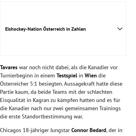
Eishockey-Nation Österreich in Zahlen
Männliche Spieler
Tavares
war noch nicht dabei, als die Kanadier vor
NHL-Spieler
Turnierbeginn in einem
Testspiel
in
Wien
die
Nachwuchsspieler
Österreicher 5:1 besiegten. Aussagekraft hatte diese
Spielerinnen
Partie kaum, da beide Teams mit der schlechten
Referees
Eisqualität in Kagran zu kämpfen hatten und es für
Eishallen
die Kanadier nach nur zwei gemeinsamen Trainings
Freiluft-Spielfelder
Einwohnerzahl
die erste Standortbestimmung war.
Größte Erfolge
Chicagos 18-jähriger Jungstar
Connor Bedard
, der in