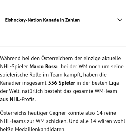
Eishockey-Nation Kanada in Zahlen
Männliche Spieler
Während bei den Österreichern der einzige aktuelle
NHL-Spieler
NHL-Spieler
Marco Rossi
bei der WM noch um seine
Nachwuchsspieler
spielerische Rolle im Team kämpft, haben die
Spielerinnen
Kanadier insgesamt
336 Spieler
in der besten Liga
Referees
der Welt, natürlich besteht das gesamte WM-Team
Eishallen
aus
NHL
Freiluft-Spielfelder
-Profis.
Einwohnerzahl
Österreichs heutiger Gegner könnte also 14 reine
Größte Erfolge
NHL-Teams zur WM schicken. Und alle 14 wären wohl
Weltrangliste
heiße Medaillenkandidaten.