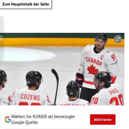
Zum Hauptinhalt der Seite
Copyright-Hinweis öffnen/schließen
Wählen Sie KURIER als bevorzugte
Aktivieren
tik Untermenü
Google-Quelle