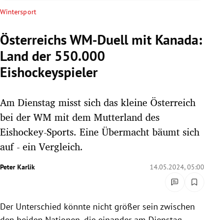
rreich Untermenü
Wintersport
rt Untermenü
Österreichs WM-Duell mit Kanada:
Land der 550.000
schaft Untermenü
Eishockeyspieler
s Untermenü
Am Dienstag misst sich das kleine Österreich
zeit Untermenü
bei der WM mit dem Mutterland des
undheit Untermenü
Eishockey-Sports. Eine Übermacht bäumt sich
auf - ein Vergleich.
tur Untermenü
Peter Karlik
14.05.2024, 05:00
nung Untermenü
lität Untermenü
Der Unterschied könnte nicht größer sein zwischen
den beiden Nationen, die einander am Dienstag