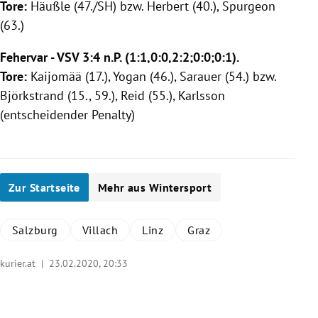
Tore:
Häußle (47./SH) bzw. Herbert (40.),
Spurgeon
(63.)
Fehervar
- VSV 3:4 n.P. (1:1,0:0,2:2;0:0;0:1).
Tore:
Kaijomää (17.), Yogan (46.), Sarauer (54.) bzw.
Björkstrand (15., 59.), Reid (55.), Karlsson
(entscheidender Penalty)
Zur Startseite
Mehr aus Wintersport
Salzburg
Villach
Linz
Graz
kurier.at |
23.02.2020, 20:33