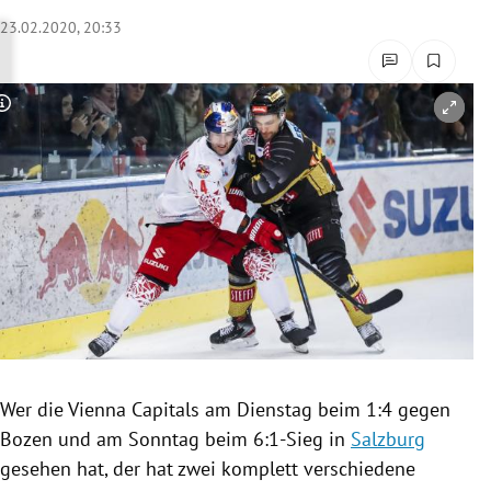
rreich Untermenü
23.02.2020, 20:33
rt Untermenü
Copyright-Hinweis öffnen/schließen
schaft Untermenü
s Untermenü
zeit Untermenü
undheit Untermenü
tur Untermenü
nung Untermenü
Wer die
Vienna Capitals
am Dienstag beim 1:4 gegen
Bozen
und am Sonntag beim 6:1-Sieg in
Salzburg
lität Untermenü
gesehen hat, der hat zwei komplett verschiedene