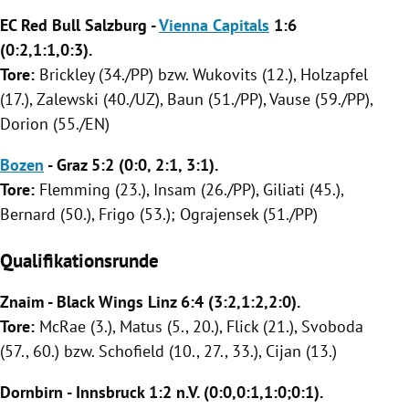
EC Red Bull Salzburg
-
Vienna Capitals
1:6
(0:2,1:1,0:3).
Tore:
Brickley (34./PP) bzw. Wukovits (12.), Holzapfel
(17.), Zalewski (40./UZ), Baun (51./PP), Vause (59./PP),
Dorion (55./EN)
Bozen
-
Graz
5:2 (0:0, 2:1, 3:1).
Tore:
Flemming (23.), Insam (26./PP), Giliati (45.),
Bernard (50.), Frigo (53.); Ograjensek (51./PP)
Qualifikationsrunde
Znaim
-
Black Wings Linz
6:4 (3:2,1:2,2:0).
Tore:
McRae (3.), Matus (5., 20.), Flick (21.),
Svoboda
(57., 60.) bzw. Schofield (10., 27., 33.), Cijan (13.)
Dornbirn
-
Innsbruck
1:2 n.V. (0:0,0:1,1:0;0:1).