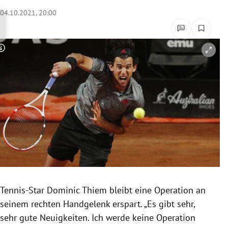
rreich Untermenü
04.10.2021, 20:00
rt Untermenü
Copyright-Hinweis öffnen/schließen
schaft Untermenü
s Untermenü
zeit Untermenü
undheit Untermenü
tur Untermenü
nung Untermenü
Tennis-Star Dominic Thiem bleibt eine Operation an
seinem rechten Handgelenk erspart. „Es gibt sehr,
lität Untermenü
sehr gute Neuigkeiten. Ich werde keine Operation