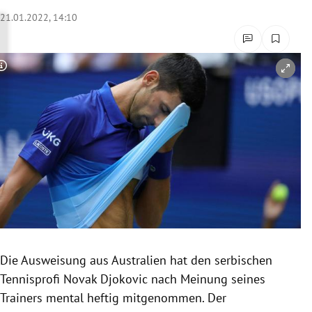
rreich Untermenü
21.01.2022, 14:10
rt Untermenü
Copyright-Hinweis öffnen/schließen
schaft Untermenü
s Untermenü
zeit Untermenü
undheit Untermenü
tur Untermenü
nung Untermenü
Die Ausweisung aus Australien hat den serbischen
Tennisprofi Novak Djokovic nach Meinung seines
lität Untermenü
Trainers mental heftig mitgenommen. Der