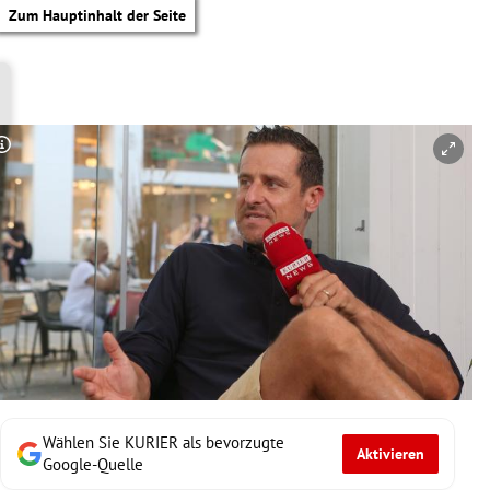
Zum Hauptinhalt der Seite
Copyright-Hinweis öffnen/schließen
Wählen Sie KURIER als bevorzugte
Aktivieren
tik Untermenü
Google-Quelle