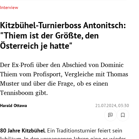
rreich Untermenü
Interview
rt Untermenü
Kitzbühel-Turnierboss Antonitsch:
"Thiem ist der Größte, den
schaft Untermenü
Österreich je hatte"
s Untermenü
Der Ex-Profi über den Abschied von Dominic
zeit Untermenü
Thiem vom Profisport, Vergleiche mit Thomas
undheit Untermenü
Muster und über die Frage, ob es einen
Tennisboom gibt.
tur Untermenü
Harald Ottawa
21.07.2024, 03:30
nung Untermenü
lität Untermenü
80 Jahre Kitzbühel
. Ein Traditionsturnier feiert sein
Jubiläum. In den vergangenen Jahren ging es wieder