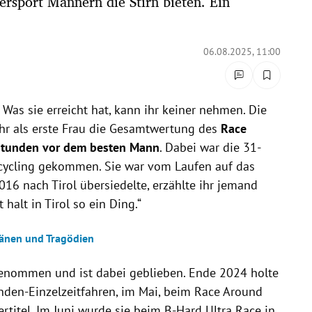
ersport Männern die Stirn bieten. Ein
06.08.2025, 11:00
Was sie erreicht hat, kann ihr keiner nehmen. Die
ahr als erste Frau die Gesamtwertung des
Race
Stunden vor dem besten Mann
. Dabei war die 31-
racycling gekommen. Sie war vom Laufen auf das
016 nach Tirol übersiedelte, erzählte ihr jemand
halt in Tirol so ein Ding.“
Tränen und Tragödien
enommen und ist dabei geblieben. Ende 2024 holte
unden-Einzelzeitfahren, im Mai, beim Race Around
rtitel. Im Juni wurde sie beim B-Hard Ultra Race in