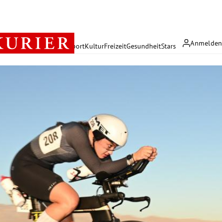
Anmelde
rreich
Politik
Wirtschaft
Sport
Kultur
Freizeit
Gesundheit
Stars