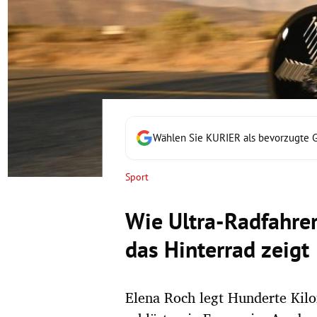
rt Untermenü
schaft Untermenü
s Untermenü
zeit Untermenü
Wählen Sie KURIER als bevorzugte 
undheit Untermenü
Sport
tur Untermenü
Wie Ultra-Radfahre
nung Untermenü
das Hinterrad zeigt
lität Untermenü
Elena Roch legt Hunderte Kil