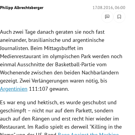
rreich Untermenü
Philipp Albrechtsberger
17.08.2016, 06:00
rt Untermenü
Auch zwei Tage danach geraten sie noch fast
schaft Untermenü
aneinander, brasilianische und argentinische
Journalisten. Beim
Mittagsbuffet
im
s Untermenü
Medienrestaurant
im olympischen Park werden noch
einmal Ausschnitte der Basketball-Partie vom
zeit Untermenü
Wochenende zwischen den beiden Nachbarländern
undheit Untermenü
gezeigt. Zwei Verlängerungen waren nötig, bis
Argentinien
111:107 gewann.
tur Untermenü
Es war eng und hektisch, es wurde geschubst und
nung Untermenü
geschimpft – nicht nur auf dem Parkett, sondern
auch auf den Rängen und erst recht hier wieder
im
lität Untermenü
Restaurant
. Im Radio spielt es derweil "Killing in the
Name" von der US-Band
Rage Against the Machine
.