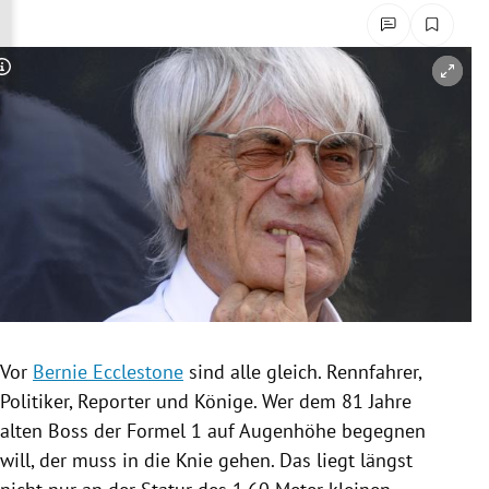
rreich Untermenü
rt Untermenü
Copyright-Hinweis öffnen/schließen
schaft Untermenü
s Untermenü
zeit Untermenü
undheit Untermenü
tur Untermenü
Vor
Bernie Ecclestone
sind alle gleich.
Rennfahrer
,
nung Untermenü
Politiker, Reporter und Könige. Wer dem 81 Jahre
alten Boss der
Formel 1
auf Augenhöhe begegnen
lität Untermenü
will, der muss in die Knie gehen. Das liegt längst