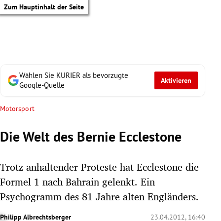
Zum Hauptinhalt der Seite
Wählen Sie KURIER als bevorzugte
Aktivieren
Google-Quelle
Motorsport
Die Welt des Bernie Ecclestone
Trotz anhaltender Proteste hat Ecclestone die
Formel 1 nach Bahrain gelenkt. Ein
Psychogramm des 81 Jahre alten Engländers.
tik Untermenü
Philipp Albrechtsberger
23.04.2012, 16:40