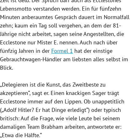
Zeit ist Geld. Der Spruch darf auch als
Ecclestones
Lebensmotto verstanden werden. Ein für fünfzehn
Minuten anberaumtes Gespräch dauert im Normalfall
zehn; kaum ein Tag soll vergehen, an dem der 81-
Jährige nicht arbeitet, sagen seine Angestellten, die
Ecclestone
nur Mister E. nennen. Auch nach über
fünfzig Jahren in der
Formel 1
hat der einstige
Gebrauchtwagen-Händler am liebsten alles selbst im
Blick.
„Delegieren ist die Kunst, das Zweitbeste zu
akzeptieren“, sagt er. Einen knackigen Sager trägt
Ecclestone
immer auf den Lippen. Ob unappetitlich
(„
Adolf Hitler
? Er hat Dinge erledigt“) oder typisch
britisch: Auf die Frage, wie viele Leute bei seinem
damaligen Team Brabham arbeiten, antwortete er:
„Etwa die Hälfte.“