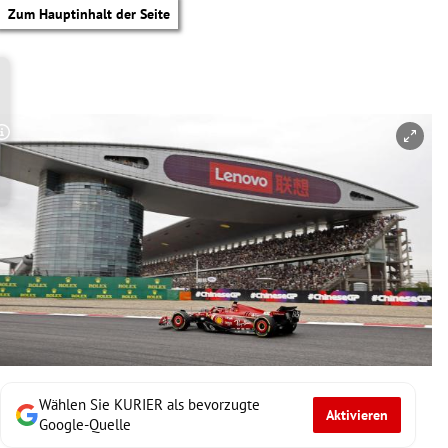
Zum Hauptinhalt der Seite
Copyright-Hinweis öffnen/schließen
Wählen Sie KURIER als bevorzugte
Aktivieren
tik Untermenü
Google-Quelle