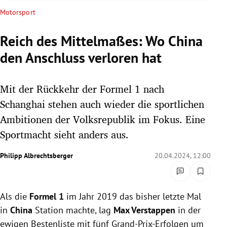
rreich Untermenü
Motorsport
rt Untermenü
Reich des Mittelmaßes: Wo China
den Anschluss verloren hat
schaft Untermenü
s Untermenü
Mit der Rückkehr der Formel 1 nach
Schanghai stehen auch wieder die sportlichen
zeit Untermenü
Ambitionen der Volksrepublik im Fokus. Eine
Sportmacht sieht anders aus.
undheit Untermenü
Philipp Albrechtsberger
20.04.2024, 12:00
tur Untermenü
nung Untermenü
Als die
Formel 1
im Jahr 2019 das bisher letzte Mal
lität Untermenü
in
China
Station machte, lag
Max Verstappen
in der
ewigen Bestenliste mit fünf Grand-Prix-Erfolgen um