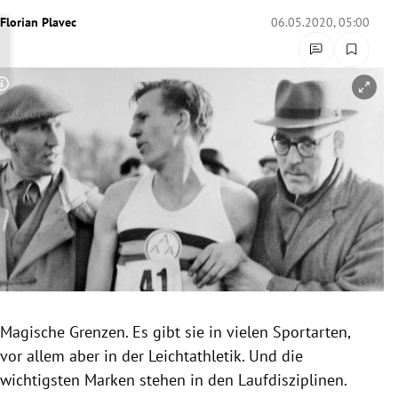
rreich Untermenü
Florian Plavec
06.05.2020, 05:00
rt Untermenü
Copyright-Hinweis öffnen/schließen
schaft Untermenü
s Untermenü
zeit Untermenü
undheit Untermenü
tur Untermenü
nung Untermenü
Magische Grenzen. Es gibt sie in vielen Sportarten,
vor allem aber in der Leichtathletik. Und die
lität Untermenü
wichtigsten Marken stehen in den Laufdisziplinen.