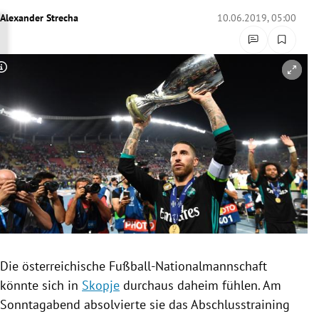
rreich Untermenü
Alexander Strecha
10.06.2019, 05:00
rt Untermenü
Copyright-Hinweis öffnen/schließen
schaft Untermenü
s Untermenü
zeit Untermenü
undheit Untermenü
tur Untermenü
nung Untermenü
Die österreichische
Fußball-Nationalmannschaft
könnte sich in
Skopje
durchaus daheim fühlen. Am
lität Untermenü
Sonntagabend absolvierte sie das
Abschlusstraining