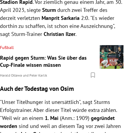
Stadion
Rapid
. Vor ziemlich genau einem Jahr, am 30.
April 2023, siegte
Sturm
durch zwei Treffer des
derzeit verletzten
Manprit Sarkaria
2:0. "Es wieder
dorthin zu schaffen, ist schon eine Auszeichnung",
sagt Sturm-Trainer
Christian Ilzer
.
Fußball
Rapid gegen Sturm: Was Sie über das
Cup-Finale wissen müssen
Harald Ottawa
und
Peter Karlik
Auch der Todestag von Osim
"Unser Titelhunger ist unersättlich", sagt Sturms
Erfolgstrainer. Aber dieser Titel würde extra zählen.
"Weil wir an einem
1. Mai
(Anm.: 1909)
gegründet
worden
sind und weil an diesem Tag vor zwei Jahren