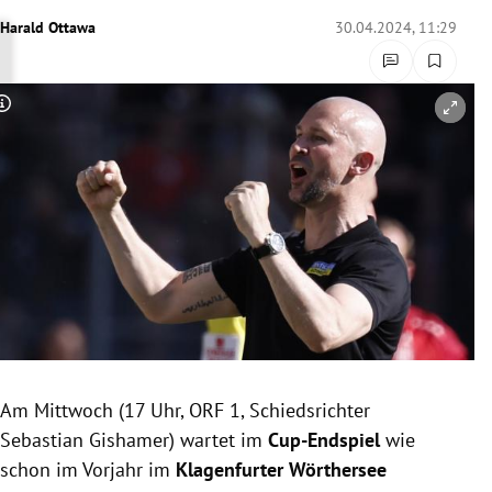
rreich Untermenü
Harald Ottawa
30.04.2024, 11:29
rt Untermenü
Copyright-Hinweis öffnen/schließen
schaft Untermenü
s Untermenü
zeit Untermenü
undheit Untermenü
tur Untermenü
nung Untermenü
Am Mittwoch (17 Uhr, ORF 1, Schiedsrichter
Sebastian Gishamer
) wartet im
Cup-Endspiel
wie
lität Untermenü
schon im Vorjahr im
Klagenfurter Wörthersee