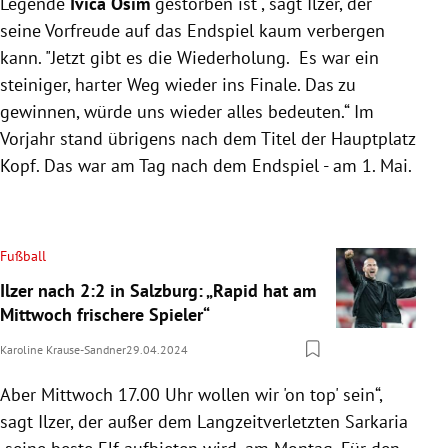
Legende
Ivica Osim
gestorben ist", sagt Ilzer, der
seine Vorfreude auf das Endspiel kaum verbergen
kann. "Jetzt gibt es die Wiederholung. Es war ein
steiniger, harter Weg wieder ins Finale. Das zu
gewinnen, würde uns wieder alles bedeuten.“ Im
Vorjahr stand übrigens nach dem Titel der Hauptplatz
Kopf. Das war am Tag nach dem Endspiel - am 1. Mai.
Fußball
Ilzer nach 2:2 in Salzburg: „Rapid hat am
Mittwoch frischere Spieler“
Karoline Krause-Sandner
29.04.2024
Aber Mittwoch 17.00 Uhr wollen wir 'on top' sein“,
sagt Ilzer, der außer dem Langzeitverletzten Sarkaria