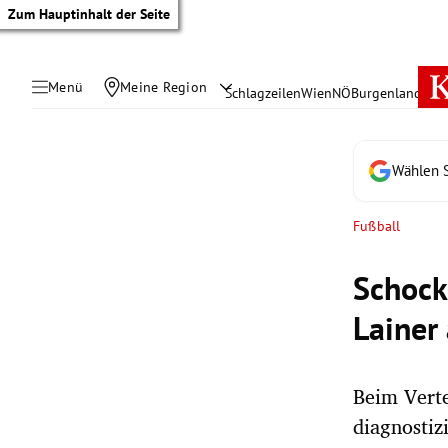
Zum Hauptinhalt der Seite
Menü
Meine Region
Schlagzeilen
Wien
NÖ
Burgenland
Öste
Wählen S
Fußball
Schock
Lainer
Beim Vert
tik Untermenü
diagnostiz
rreich Untermenü