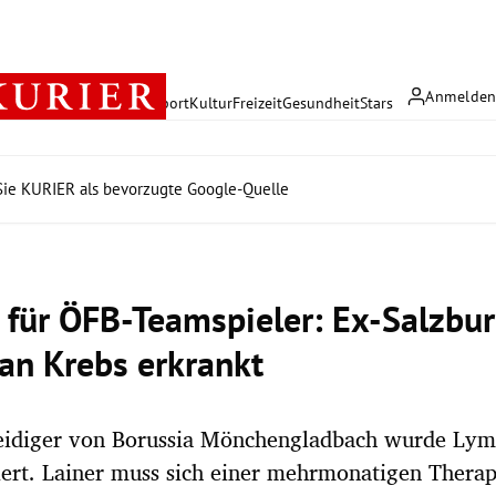
Anmelde
rreich
Politik
Wirtschaft
Sport
Kultur
Freizeit
Gesundheit
Stars
ie KURIER als bevorzugte Google-Quelle
 für ÖFB-Teamspieler: Ex-Salzbu
 an Krebs erkrankt
eidiger von Borussia Mönchengladbach wurde Ly
iert. Lainer muss sich einer mehrmonatigen Therap