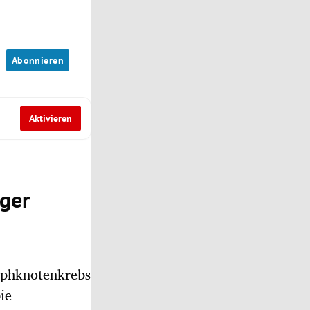
n
Abonnieren
Aktivieren
rger
mphknotenkrebs
ie