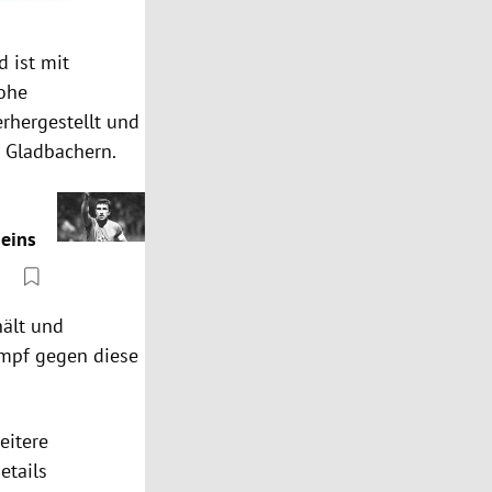
 ist mit
hohe
rhergestellt und
n Gladbachern.
 eins
hält und
ampf gegen diese
eitere
etails