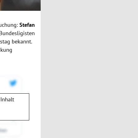
suchung:
Stefan
 Bundesligisten
stag bekannt.
nkung
Inhalt