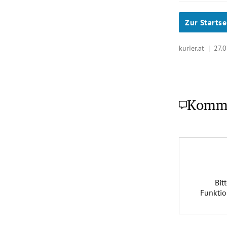
Zur Startse
kurier.at |
27.0
Komm