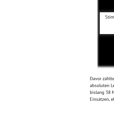
Stim
Davor zählt
absoluten Le
bislang 38 
Einsätzen, e