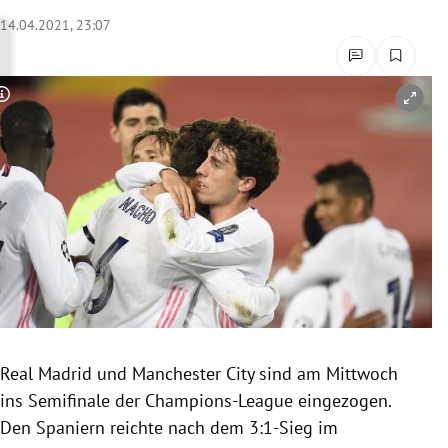
rreich Untermenü
14.04.2021, 23:07
rt Untermenü
Copyright-Hinweis öffnen/schließen
schaft Untermenü
s Untermenü
zeit Untermenü
undheit Untermenü
tur Untermenü
nung Untermenü
Real Madrid und Manchester City sind am Mittwoch
ins Semifinale der Champions-League eingezogen.
lität Untermenü
Den Spaniern reichte nach dem 3:1-Sieg im