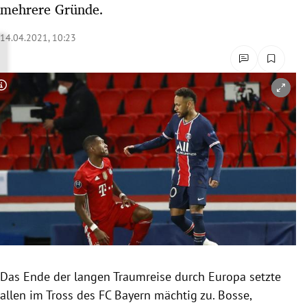
mehrere Gründe.
rreich Untermenü
14.04.2021, 10:23
rt Untermenü
schaft Untermenü
Copyright-Hinweis öffnen/schließen
s Untermenü
zeit Untermenü
undheit Untermenü
tur Untermenü
nung Untermenü
Das Ende der langen Traumreise durch Europa setzte
lität Untermenü
allen im Tross des FC Bayern mächtig zu. Bosse,