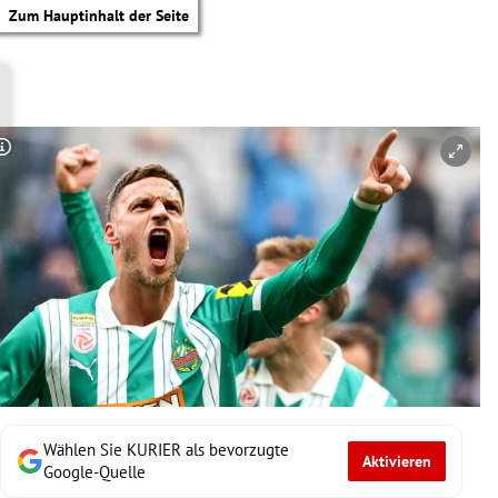
Zum Hauptinhalt der Seite
Copyright-Hinweis öffnen/schließen
Wählen Sie KURIER als bevorzugte
Aktivieren
tik Untermenü
Google-Quelle