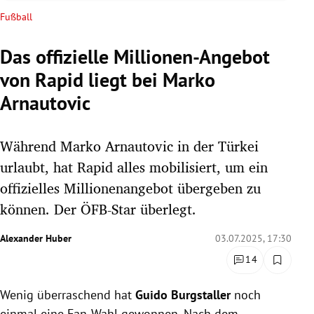
rreich Untermenü
Fußball
rt Untermenü
Das offizielle Millionen-Angebot
von Rapid liegt bei Marko
schaft Untermenü
Arnautovic
s Untermenü
Während Marko Arnautovic in der Türkei
zeit Untermenü
urlaubt, hat Rapid alles mobilisiert, um ein
undheit Untermenü
offizielles Millionenangebot übergeben zu
können. Der ÖFB-Star überlegt.
tur Untermenü
Alexander Huber
03.07.2025, 17:30
nung Untermenü
14
lität Untermenü
Wenig überraschend hat
Guido Burgstaller
noch
einmal eine Fan-Wahl gewonnen. Nach dem