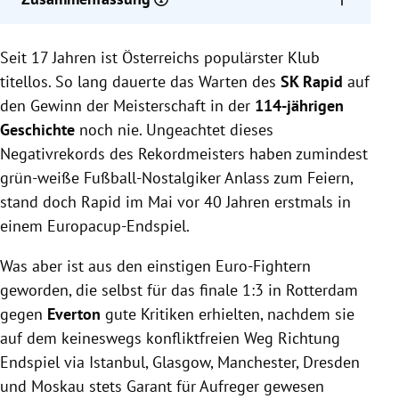
40 Jahre nach Rapids erstem Europacup-Finale sind
Seit 17 Jahren ist Österreichs populärster Klub
die damaligen Spieler eher als Entertainer denn als
Trainer aktiv.
titellos. So lang dauerte das Warten des
SK Rapid
auf
Ehemalige Spieler wie Herbert Feurer und Michael
den Gewinn der Meisterschaft in der
114-jährigen
Konsel engagieren sich in verschiedenen Bereichen,
Geschichte
noch nie. Ungeachtet dieses
während andere wie Hans Krankl musikalische
Negativrekords des Rekordmeisters haben zumindest
Karrieren verfolgen.
grün-weiße Fußball-Nostalgiker Anlass zum Feiern,
Zur Feier des Jubiläums hat Rapid die Aufwärmjacke
stand doch Rapid im Mai vor 40 Jahren erstmals in
vom Europacup-Finale 1985 neu aufgelegt.
einem Europacup-Endspiel.
Was aber ist aus den einstigen Euro-Fightern
geworden, die selbst für das finale 1:3 in Rotterdam
gegen
Everton
gute Kritiken erhielten, nachdem sie
auf dem keineswegs konfliktfreien Weg Richtung
Endspiel via Istanbul, Glasgow, Manchester, Dresden
und Moskau stets Garant für Aufreger gewesen