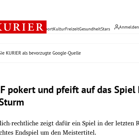
Anmelde
rreich
Politik
Wirtschaft
Sport
Kultur
Freizeit
Gesundheit
Stars
ie KURIER als bevorzugte Google-Quelle
F pokert und pfeift auf das Spiel
Sturm
lich-rechtliche zeigt dafür ein Spiel in der letzten
chtes Endspiel um den Meistertitel.