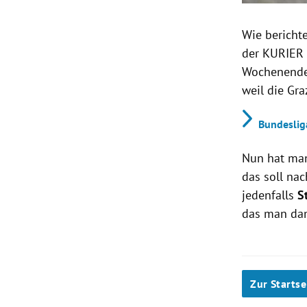
Wie berichte
der KURIER 
Wochenende.
weil die Gr
Bundeslig
Nun hat man
das soll na
jedenfalls
St
das man dan
Zur Startse