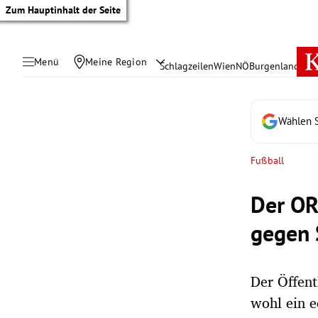
Zum Hauptinhalt der Seite
Menü
Meine Region
Schlagzeilen
Wien
NÖ
Burgenland
Öste
Wählen S
Fußball
Der OR
gegen 
Der Öffent
tik Untermenü
wohl ein e
rreich Untermenü