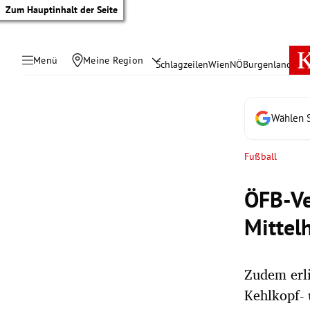
Zum Hauptinhalt der Seite
Menü
Meine Region
Schlagzeilen
Wien
NÖ
Burgenland
Öste
Wählen S
Fußball
ÖFB-Ve
Mittel
Zudem erli
tik Untermenü
Kehlkopf- 
rreich Untermenü