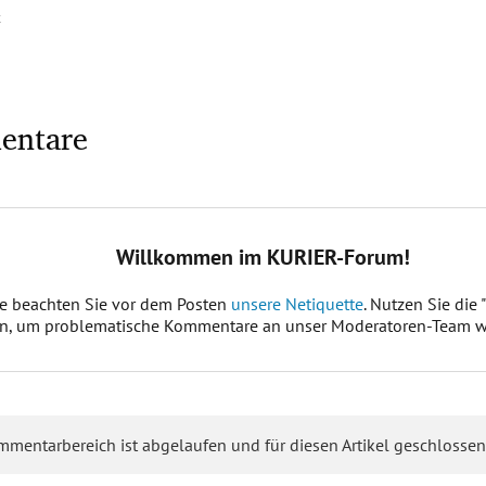
t
entare