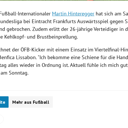
Fußball-Internationaler
Martin Hinteregger
hat sich am Sa
undesliga bei
Eintracht Frankfurts
Auswärtsspiel
gegen
S
and
gebrochen. Zudem erlitt der 26-jährige Verteidiger in 
ne Kehlkopf- und
Brustbeinprellung
.
hnet der ÖFB-Kicker mit einem Einsatz im Viertelfinal-Hi
Benfica Lissabon
. "Ich bekomme eine Schiene für die Han
ag alles wieder in Ordnung ist. Aktuell fühle ich mich gut"
am Sonntag.
ite
Mehr aus Fußball