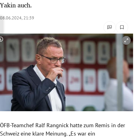
Yakin auch.
rreich Untermenü
08.06.2024, 21:39
rt Untermenü
schaft Untermenü
Copyright-Hinweis öffnen/schließen
s Untermenü
zeit Untermenü
undheit Untermenü
tur Untermenü
nung Untermenü
lität Untermenü
ÖFB-Teamchef Ralf Rangnick hatte zum Remis in der
Schweiz eine klare Meinung. „Es war ein