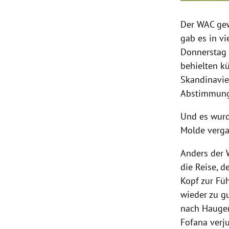
Der WAC gew
gab es in v
Donnerstag 
behielten k
Skandinavie
Abstimmungs
Und es wurd
Molde verga
Anders der 
die Reise, d
Kopf zur Fü
wieder zu g
nach Haugen
Fofana verju