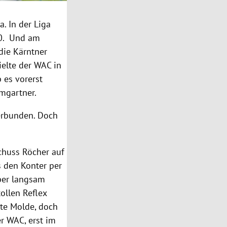
. In der Liga
:0. Und am
die Kärntner
ielte der WAC in
 es vorerst
mgartner.
erbunden. Doch
chuss Röcher auf
ss den Konter per
ber langsam
ollen Reflex
gte Molde, doch
er WAC, erst im