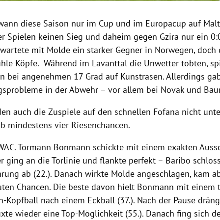
ann diese Saison nur im Cup und im Europacup auf Malta
ier Spielen keinen Sieg und daheim gegen Gzira nur ein 0
wartete mit Molde ein starker Gegner in Norwegen, doch 
ühle Köpfe. Während im Lavanttal die Unwetter tobten, sp
n bei angenehmen 17 Grad auf Kunstrasen. Allerdings gab
probleme in der Abwehr – vor allem bei Novak und Bau
en auch die Zuspiele auf den schnellen Fofana nicht unt
b mindestens vier Riesenchancen.
WAC. Tormann Bonmann schickte mit einem exakten Auss
er ging an die Torlinie und flankte perfekt – Baribo schlo
hrung ab (22.). Danach wirkte Molde angeschlagen, kam a
uten Chancen. Die beste davon hielt Bonmann mit einem t
-Kopfball nach einem Eckball (37.). Nach der Pause drän
xte wieder eine Top-Möglichkeit (55.). Danach fing sich d