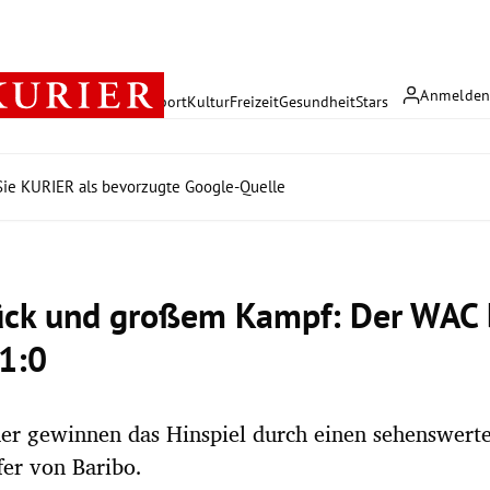
Anmelde
rreich
Politik
Wirtschaft
Sport
Kultur
Freizeit
Gesundheit
Stars
ie KURIER als bevorzugte Google-Quelle
ück und großem Kampf: Der WAC 
1:0
er gewinnen das Hinspiel durch einen sehenswert
fer von Baribo.