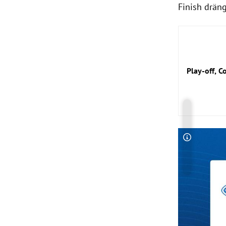
Finish drän
Play-off, 
Copyright-