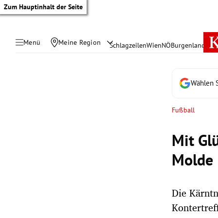
Zum Hauptinhalt der Seite
Menü
Meine Region
Schlagzeilen
Wien
NÖ
Burgenland
Öste
Wählen S
Fußball
Mit Gl
Molde 
Die Kärntn
tik Untermenü
Kontertref
rreich Untermenü