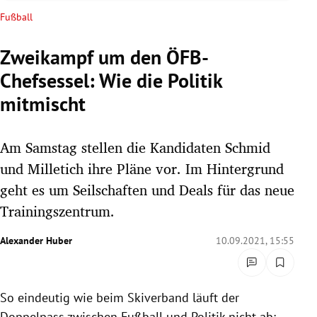
rreich Untermenü
Fußball
rt Untermenü
Zweikampf um den ÖFB-
Chefsessel: Wie die Politik
schaft Untermenü
mitmischt
s Untermenü
Am Samstag stellen die Kandidaten Schmid
zeit Untermenü
und Milletich ihre Pläne vor. Im Hintergrund
undheit Untermenü
geht es um Seilschaften und Deals für das neue
Trainingszentrum.
tur Untermenü
Alexander Huber
10.09.2021, 15:55
nung Untermenü
lität Untermenü
So eindeutig wie beim Skiverband läuft der
Doppelpass zwischen Fußball und Politik nicht ab: