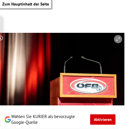
Zum Hauptinhalt der Seite
Copyright-Hinweis öffnen/schließen
Wählen Sie KURIER als bevorzugte
Aktivieren
tik Untermenü
Google-Quelle