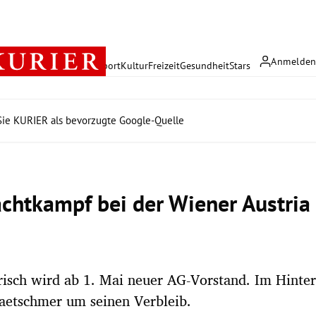
Anmelde
rreich
Politik
Wirtschaft
Sport
Kultur
Freizeit
Gesundheit
Stars
ie KURIER als bevorzugte Google-Quelle
chtkampf bei der Wiener Austria
risch wird ab 1. Mai neuer AG-Vorstand. Im Hinte
aetschmer um seinen Verbleib.