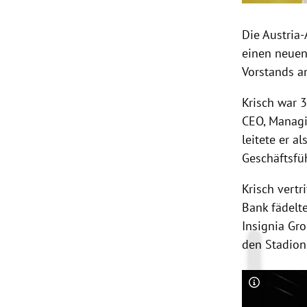
Die Austria
einen neuen
Vorstands an
Krisch war 3
CEO, Managi
leitete er a
Geschäftsfüh
Krisch vertr
Bank fädelt
Insignia Gro
den Stadionb
Copyright-