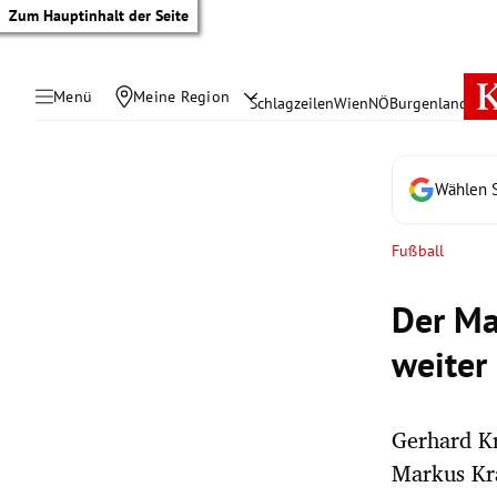
Zum Hauptinhalt der Seite
Menü
Meine Region
Schlagzeilen
Wien
NÖ
Burgenland
Öste
Wählen S
Fußball
Der Ma
weiter
Gerhard K
tik Untermenü
Markus Kr
rreich Untermenü