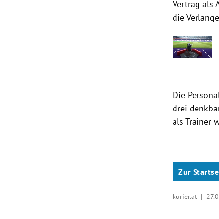
Vertrag als
die Verläng
Die Personal
drei denkba
als Trainer 
Zur Startse
kurier.at |
27.0