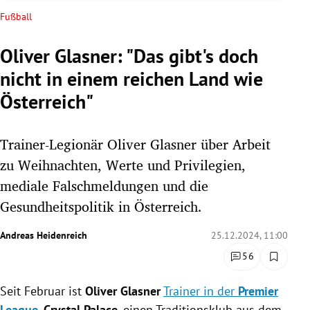
Fußball
rreich Untermenü
Oliver Glasner: "Das gibt's doch
rt Untermenü
nicht in einem reichen Land wie
schaft Untermenü
Österreich"
s Untermenü
Trainer-Legionär Oliver Glasner über Arbeit
zeit Untermenü
zu Weihnachten, Werte und Privilegien,
mediale Falschmeldungen und die
undheit Untermenü
Gesundheitspolitik in Österreich.
tur Untermenü
Andreas Heidenreich
25.12.2024, 11:00
56
nung Untermenü
Seit Februar ist
Oliver Glasner
Trainer in der
Premier
lität Untermenü
League
.
Crystal Palace
, einen Traditionsklub aus dem