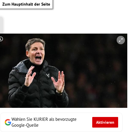
Zum Hauptinhalt der Seite
Copyright-Hinweis öffnen/schließen
Wählen Sie KURIER als bevorzugte
Aktivieren
Google-Quelle
tik Untermenü