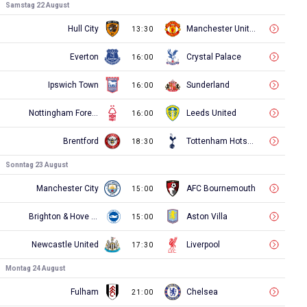
Samstag 22 August
Hull City
Manchester United
13:30
Everton
Crystal Palace
16:00
Ipswich Town
Sunderland
16:00
Nottingham Forest
Leeds United
16:00
Brentford
Tottenham Hotspur
18:30
Sonntag 23 August
Manchester City
AFC Bournemouth
15:00
Brighton & Hove Albion
Aston Villa
15:00
Newcastle United
Liverpool
17:30
Montag 24 August
Fulham
Chelsea
21:00