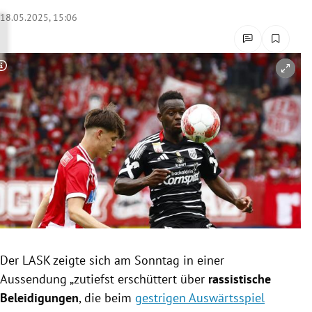
18.05.2025, 15:06
rreich Untermenü
rt Untermenü
Copyright-Hinweis öffnen/schließen
schaft Untermenü
s Untermenü
zeit Untermenü
undheit Untermenü
tur Untermenü
nung Untermenü
Der LASK zeigte sich am Sonntag in einer
Aussendung „zutiefst erschüttert über
rassistische
lität Untermenü
Beleidigungen
, die beim
gestrigen Auswärtsspiel