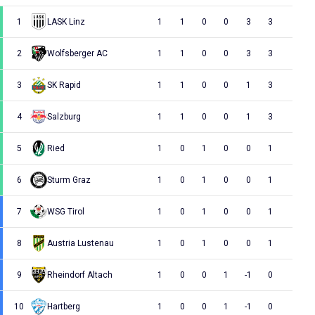
1
LASK Linz
1
1
0
0
3
3
2
Wolfsberger AC
1
1
0
0
3
3
3
SK Rapid
1
1
0
0
1
3
4
Salzburg
1
1
0
0
1
3
5
Ried
1
0
1
0
0
1
6
Sturm Graz
1
0
1
0
0
1
7
WSG Tirol
1
0
1
0
0
1
8
Austria Lustenau
1
0
1
0
0
1
9
Rheindorf Altach
1
0
0
1
-1
0
10
Hartberg
1
0
0
1
-1
0