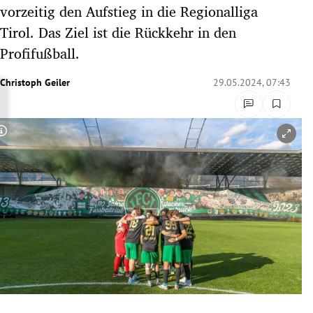
vorzeitig den Aufstieg in die Regionalliga
rreich Untermenü
Tirol. Das Ziel ist die Rückkehr in den
rt Untermenü
Profifußball.
schaft Untermenü
Christoph Geiler
29.05.2024, 07:43
s Untermenü
Copyright-Hinweis öffnen/schließen
zeit Untermenü
undheit Untermenü
tur Untermenü
nung Untermenü
lität Untermenü