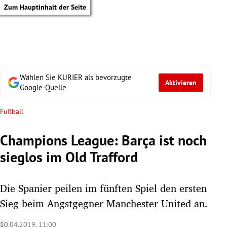
Zum Hauptinhalt der Seite
Wählen Sie KURIER als bevorzugte
Aktivieren
Google-Quelle
Fußball
Champions League: Barça ist noch
sieglos im Old Trafford
Die Spanier peilen im fünften Spiel den ersten
Sieg beim Angstgegner Manchester United an.
tik Untermenü
10.04.2019, 11:00