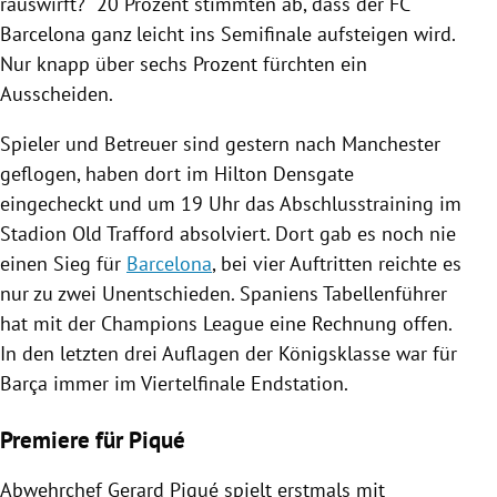
rauswirft?“ 20 Prozent stimmten ab, dass der
FC
Barcelona
ganz leicht ins Semifinale aufsteigen wird.
Nur knapp über sechs Prozent fürchten ein
Ausscheiden.
Spieler und Betreuer sind gestern nach
Manchester
geflogen, haben dort im Hilton Densgate
eingecheckt und um 19 Uhr das Abschlusstraining im
Stadion Old Trafford absolviert. Dort gab es noch nie
einen Sieg für
Barcelona
, bei vier Auftritten reichte es
nur zu zwei Unentschieden.
Spaniens
Tabellenführer
hat mit der
Champions League
eine Rechnung offen.
In den letzten drei Auflagen der Königsklasse war für
Barça
immer im Viertelfinale Endstation.
Premiere für Piqué
Abwehrchef
Gerard Piqué
spielt erstmals mit