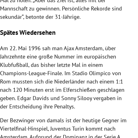
Mal zu holen. „Aber das Ziel ist, alles mit der
Mannschaft zu gewinnen. Persönliche Rekorde sind
sekundär“, betonte der 31-Jährige.
Spätes Wiedersehen
Am 22. Mai 1996 sah man
Ajax Amsterdam
, über
Jahrzehnte eine große Nummer im europäischen
Klubfußball, das bisher letzte Mal in einem
Champions-League-Finale
. Im Stadio
Olimpico
von
Rom
mussten sich die Niederländer nach einem 1:1
nach 120 Minuten erst im Elferschießen geschlagen
geben.
Edgar Davids
und
Sonny Silooy
vergaben in
der Entscheidung ihre Penaltys.
Der Bezwinger von damals ist der heutige Gegner im
Viertelfinal-Hinspiel,
Juventus Turin
kommt nach
Amsterdam
. Aufgrund der Dominanz in der Serie A