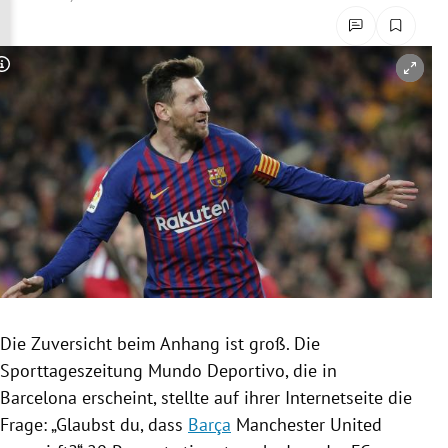
rreich Untermenü
rt Untermenü
Copyright-Hinweis öffnen/schließen
schaft Untermenü
s Untermenü
zeit Untermenü
undheit Untermenü
tur Untermenü
Die Zuversicht beim Anhang ist groß. Die
nung Untermenü
Sporttageszeitung
Mundo Deportivo, die in
Barcelona
erscheint, stellte auf ihrer Internetseite die
lität Untermenü
Frage: „Glaubst du, dass
Barça
Manchester United