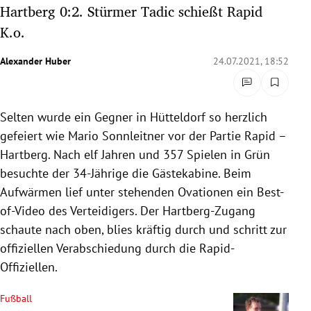
Hartberg 0:2. Stürmer Tadic schießt Rapid
rreich Untermenü
K.o.
rt Untermenü
Alexander Huber
24.07.2021, 18:52
schaft Untermenü
s Untermenü
Selten wurde ein Gegner in Hütteldorf so herzlich
gefeiert wie Mario Sonnleitner vor der Partie Rapid –
zeit Untermenü
Hartberg. Nach elf Jahren und 357 Spielen in Grün
besuchte der 34-Jährige die Gästekabine. Beim
undheit Untermenü
Aufwärmen lief unter stehenden Ovationen ein Best-
of-Video des Verteidigers. Der Hartberg-Zugang
tur Untermenü
schaute nach oben, blies kräftig durch und schritt zur
offiziellen Verabschiedung durch die Rapid-
nung Untermenü
Offiziellen.
lität Untermenü
Fußball