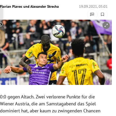
rreich Untermenü
Florian Plavec
und
Alexander Strecha
19.09.2021, 05:01
rt Untermenü
Copyright-Hinweis öffnen/schließen
schaft Untermenü
s Untermenü
zeit Untermenü
undheit Untermenü
tur Untermenü
nung Untermenü
0:0 gegen Altach. Zwei verlorene Punkte für die
Wiener Austria, die am Samstagabend das Spiel
lität Untermenü
dominiert hat, aber kaum zu zwingenden Chancen