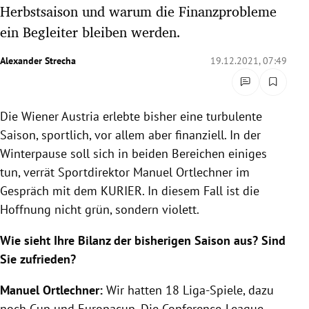
Herbstsaison und warum die Finanzprobleme
rreich Untermenü
ein Begleiter bleiben werden.
rt Untermenü
Alexander Strecha
19.12.2021, 07:49
schaft Untermenü
s Untermenü
Die Wiener Austria erlebte bisher eine turbulente
Saison, sportlich, vor allem aber finanziell. In der
zeit Untermenü
Winterpause soll sich in beiden Bereichen einiges
tun, verrät Sportdirektor Manuel Ortlechner im
undheit Untermenü
Gespräch mit dem KURIER. In diesem Fall ist die
Hoffnung nicht grün, sondern violett.
tur Untermenü
Wie sieht Ihre Bilanz der bisherigen Saison aus? Sind
nung Untermenü
Sie zufrieden?
lität Untermenü
Manuel Ortlechner:
Wir hatten 18 Liga-Spiele, dazu
noch Cup und Europacup. Die Conference-League-