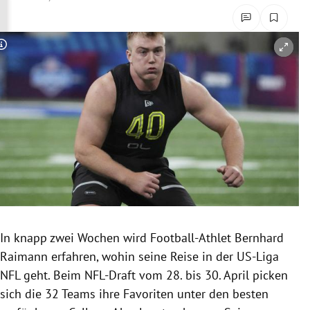
rreich Untermenü
rt Untermenü
Copyright-Hinweis öffnen/schließen
schaft Untermenü
s Untermenü
zeit Untermenü
undheit Untermenü
tur Untermenü
In knapp zwei Wochen wird Football-Athlet Bernhard
nung Untermenü
Raimann erfahren, wohin seine Reise in der US-Liga
NFL geht. Beim NFL-Draft vom 28. bis 30. April picken
lität Untermenü
sich die 32 Teams ihre Favoriten unter den besten