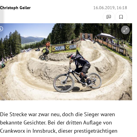
rreich Untermenü
Christoph Geiler
16.06.2019, 16:18
rt Untermenü
Copyright-Hinweis öffnen/schließen
schaft Untermenü
s Untermenü
zeit Untermenü
undheit Untermenü
tur Untermenü
nung Untermenü
Die Strecke war zwar neu, doch die Sieger waren
bekannte Gesichter. Bei der dritten Auflage von
lität Untermenü
Crankworx in
Innsbruck
, dieser prestigeträchtigen