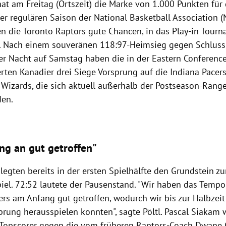
at am Freitag (Ortszeit) die Marke von 1.000 Punkten für 
er regulären Saison der National Basketball Association (N
n die
Toronto Raptors gute Chancen, in das Play-in Tour
. Nach einem souveränen 118:97-Heimsieg gegen Schlussl
der Nacht auf Samstag haben die in der Eastern Conferenc
erten Kanadier drei Siege Vorsprung auf die Indiana Pacer
Wizards, die sich aktuell außerhalb der Postseason-Ränge
den.
ng an gut getroffen"
legten bereits in der ersten Spielhälfte den Grundstein z
piel. 72:52 lautete der Pausenstand. "Wir haben das Temp
rs am Anfang gut getroffen, wodurch wir bis zur Halbzeit
prung herausspielen konnten", sagte Pöltl. Pascal Siakam 
 Topscorer gegen die vom früheren Raptors-Coach Dwane 