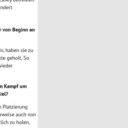
ändert
hr von Beginn an
v, haben sie zu
te geholt. So
wieder
 im Kampf um
iel?
e Platzierung
erweise auch von
lich zu holen,