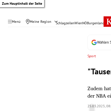
Zum Hauptinhalt der Seite
Menü
Meine Region
Schlagzeilen
Wien
NÖ
Burgenland
Öste
Wählen S
Sport
"Tause
Zudem hat
der NBA ei
tik Untermenü
25.03.2023, 08
rreich Untermenü