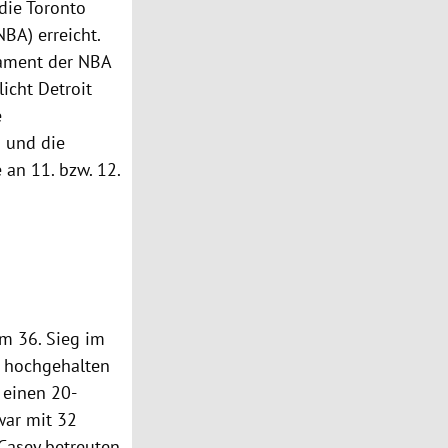
die Toronto
BA) erreicht.
nament der NBA
icht Detroit
e
s und die
 an 11. bzw. 12.
um 36. Sieg im
o hochgehalten
 einen 20-
war mit 32
Casey betreuten