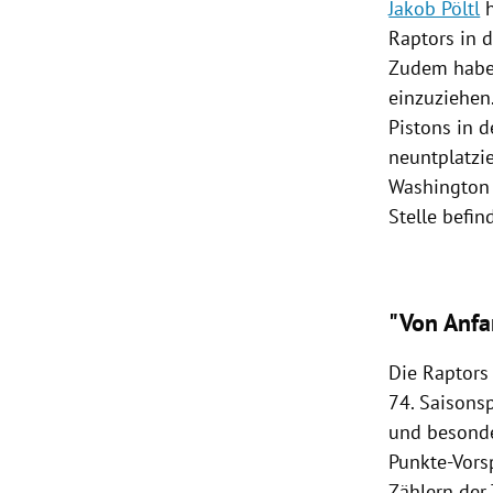
Jakob Pöltl
h
Raptors in d
Zudem habe
einzuziehen
Pistons in 
neuntplatzi
Washington 
Stelle befin
"Von Anfa
Die Raptors 
74. Saisons
und besonde
Punkte-Vors
Zählern der