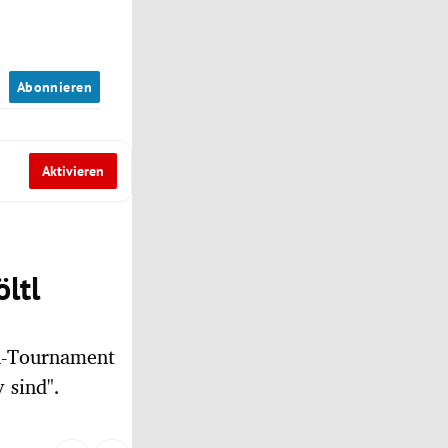
n
Abonnieren
Aktivieren
ltl
in-Tournament
 sind".