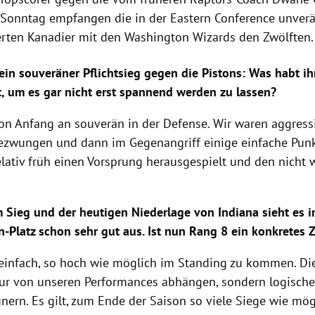
 Sonntag empfangen die in der Eastern Conference unver
erten Kanadier mit den Washington Wizards den Zwölften.
 ein souveräner Pflichtsieg gegen die Pistons: Was habt i
, um es gar nicht erst spannend werden zu lassen?
on Anfang an souverän in der Defense. Wir waren aggressi
ezwungen und dann im Gegenangriff einige einfache Punk
elativ früh einen Vorsprung herausgespielt und den nicht 
.
 Sieg und der heutigen Niederlage von Indiana sieht es
n-Platz schon sehr gut aus. Ist nun Rang 8 ein konkretes Z
t einfach, so hoch wie möglich im Standing zu kommen. Di
nur von unseren Performances abhängen, sondern logisch
ern. Es gilt, zum Ende der Saison so viele Siege wie mög