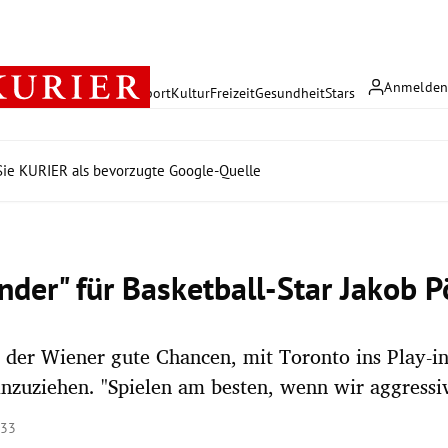
Anmelde
rreich
Politik
Wirtschaft
Sport
Kultur
Freizeit
Gesundheit
Stars
ie KURIER als bevorzugte Google-Quelle
nder" für Basketball-Star Jakob Pö
 der Wiener gute Chancen, mit Toronto ins Play-
nzuziehen. "Spielen am besten, wenn wir aggressiv
:33