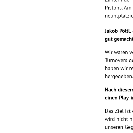
Pistons. Am
neuntplatzi
Jakob Pöltl,
gut gemacht
Wir waren v
Turnovers g
haben wir r
hergegeben
Nach diesem
einen Play-i
Das Ziel is
wird nicht 
unseren Gegn