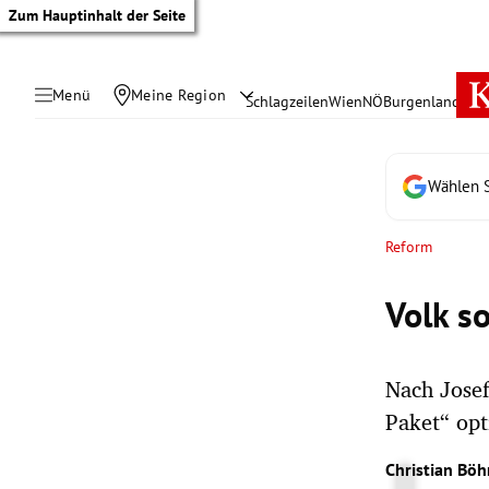
Zum Hauptinhalt der Seite
Menü
Meine Region
Schlagzeilen
Wien
NÖ
Burgenland
Öste
Wählen S
Reform
Volk s
Nach Jose
Paket“ opt
tik Untermenü
Christian Bö
rreich Untermenü