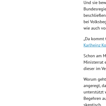
Und sie bewe
Bundesregi
beschließe
bei Volksbe
wie auch vo
„Da kommt t
Karlheinz K
Schon am M
Ministerrat
dieser im V
Worum geht
angeregt, d
unterstützt
Begehren au
skeptisch.