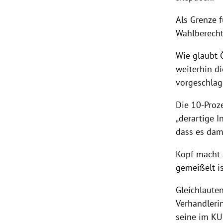
Als Grenze 
Wahlberecht
Wie glaubt 
weiterhin di
vorgeschlag
Die 10-Proze
„derartige 
dass es dam
Kopf
macht a
gemeißelt is
Gleichlaute
Verhandlerin
seine im KU