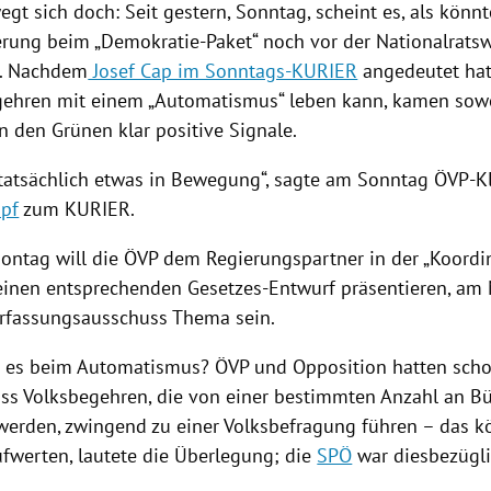
gt sich doch: Seit gestern, Sonntag, scheint es, als könnt
erung
beim „
Demokratie-Paket
“ noch vor der
Nationalrats
n. Nachdem
Josef Cap im Sonntags-KURIER
angedeutet hat
gehren mit einem „
Automatismus
“ leben kann, kamen sow
n den Grünen klar positive Signale.
atsächlich etwas in Bewegung“, sagte am Sonntag ÖVP-K
opf
zum KURIER.
ontag will die
ÖVP
dem Regierungspartner in der „Koordin
 einen entsprechenden Gesetzes-Entwurf präsentieren, am 
erfassungsausschuss Thema sein.
 es beim
Automatismus
?
ÖVP
und Opposition hatten sch
ass Volksbegehren, die von einer bestimmten Anzahl an B
 werden, zwingend zu einer Volksbefragung führen – das k
fwerten, lautete die Überlegung; die
SPÖ
war diesbezügli