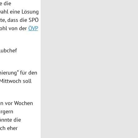
e die
wahl
eine Lösung
te, dass die
SPÖ
ohl von der
ÖVP
lubchef
ierung“ für den
Mittwoch soll
on vor Wochen
ürgern
önnte die
ch eher