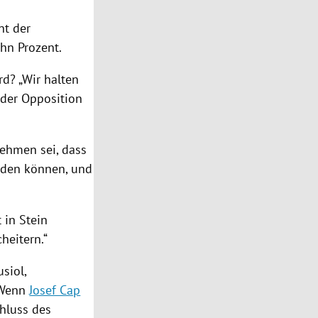
nt der
hn Prozent.
d? „Wir halten
 der Opposition
nehmen sei, dass
erden können, und
 in Stein
heitern.“
usiol
,
“ Wenn
Josef Cap
hluss des