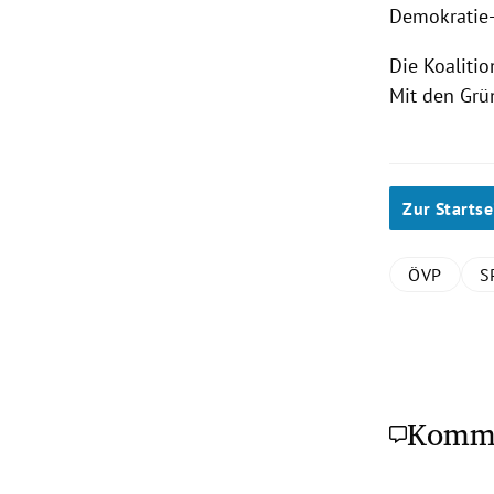
Demokratie
Die Koalitio
Mit den Grü
Zur Startse
ÖVP
S
Komm