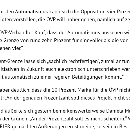
für den
Automatismus
kann sich die Opposition vier Proze
igten vorstellen, die
ÖVP
will höher gehen, nämlich auf ze
ÖVP-Verhandler
Kopf
, dass der
Automatismus
aussehen wir
e Grenze von rund zehn Prozent für sinnvoller als die von
enen vier.“
nt-Grenze lasse sich „sachlich rechtfertigen“, zumal anzu
Initiativen in Zukunft auch elektronisch unterschrieben w
it automatisch zu einer regeren Beteiligungen kommt.“
ber deutlich, dass die 10-Prozent-Marke für die
ÖVP
nicht
t: „An der genauen Prozentzahl soll dieses Projekt nicht sc
nd äußerte sich gestern bemerkenswerterweise
Daniela M
 der Grünen. „An der Prozentzahl soll es nicht scheitern.
RIER gemachten Äußerungen ernst meine, so sei ein Besc