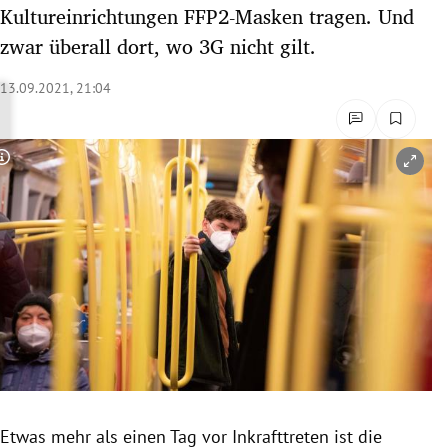
Kultureinrichtungen FFP2-Masken tragen. Und
rreich Untermenü
zwar überall dort, wo 3G nicht gilt.
rt Untermenü
13.09.2021, 21:04
schaft Untermenü
s Untermenü
Copyright-Hinweis öffnen/schließen
zeit Untermenü
undheit Untermenü
tur Untermenü
nung Untermenü
lität Untermenü
Etwas mehr als einen Tag vor Inkrafttreten ist die