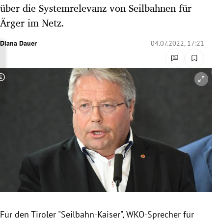
über die Systemrelevanz von Seilbahnen für
rreich Untermenü
Ärger im Netz.
rt Untermenü
Diana Dauer
04.07.2022, 17:21
schaft Untermenü
s Untermenü
Copyright-Hinweis öffnen/schließen
zeit Untermenü
undheit Untermenü
tur Untermenü
nung Untermenü
lität Untermenü
Für den Tiroler "Seilbahn-Kaiser", WKO-Sprecher für