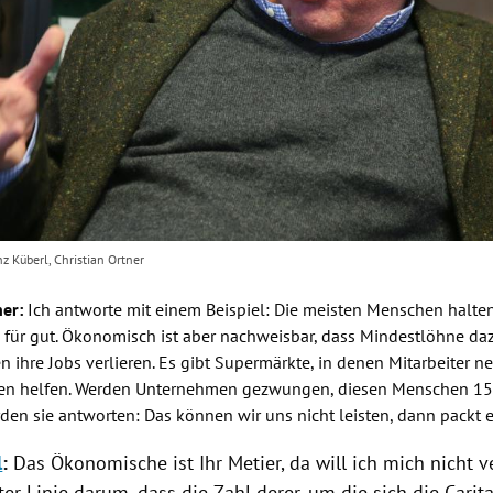
nz Küberl, Christian Ortner
ner
:
Ich antworte mit einem Beispiel: Die meisten Menschen halten
e
für gut. Ökonomisch ist aber nachweisbar, dass
Mindestlöhne
daz
 ihre Jobs verlieren. Es gibt Supermärkte, in denen Mitarbeiter n
en helfen. Werden Unternehmen gezwungen, diesen Menschen 15
den sie antworten: Das können wir uns nicht leisten, dann packt e
l
:
Das Ökonomische ist Ihr Metier, da will ich mich nicht ve
ster Linie darum, dass die Zahl derer, um die sich die
Carit