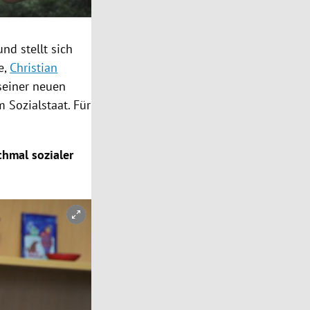
nd stellt sich
e,
Christian
 seiner neuen
am
Sozialstaat
. Für
chmal sozialer