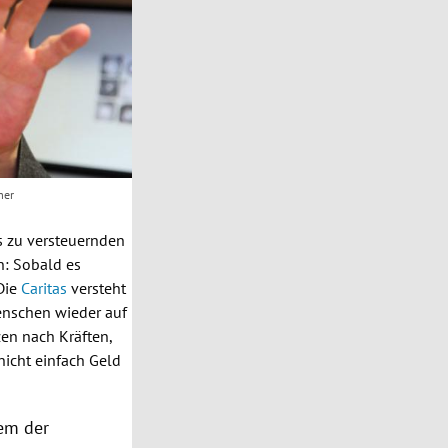
mer
es zu versteuernden
n: Sobald es
Die
Caritas
versteht
enschen wieder auf
en nach Kräften,
icht einfach Geld
lem der