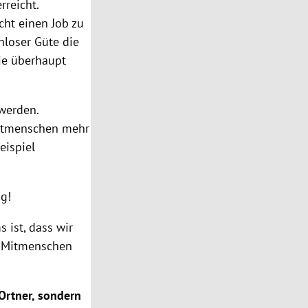
rreicht.
ht einen Job zu
enloser Güte die
ie überhaupt
werden.
 Mitmenschen mehr
eispiel
ng!
s ist, dass wir
r Mitmenschen
Ortner
, sondern