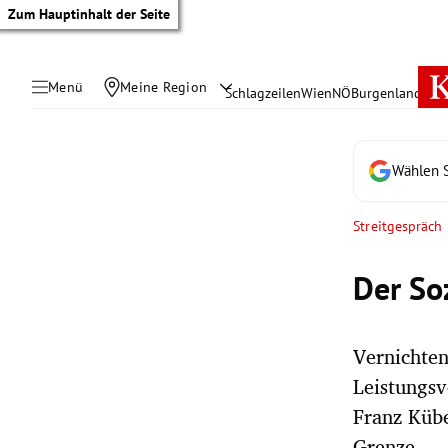
Zum Hauptinhalt der Seite
Menü
Meine Region
Schlagzeilen
Wien
NÖ
Burgenland
Öste
Wählen S
Streitgespräch
Der So
Vernichten
Leistungsv
tik Untermenü
Franz Kübe
Grenze.
rreich Untermenü