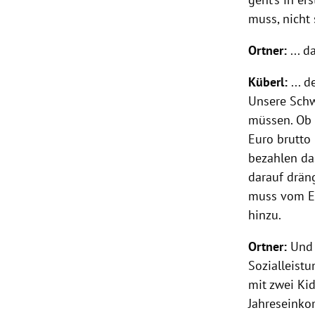
muss, nicht s
Ortner
:
... d
Küberl
:
... 
Unsere Schw
müssen. Ob 
Euro brutto 
bezahlen das
darauf drän
muss vom Ei
hinzu.
Ortner
:
Und 
Sozialleistu
mit zwei Kid
Jahreseinko