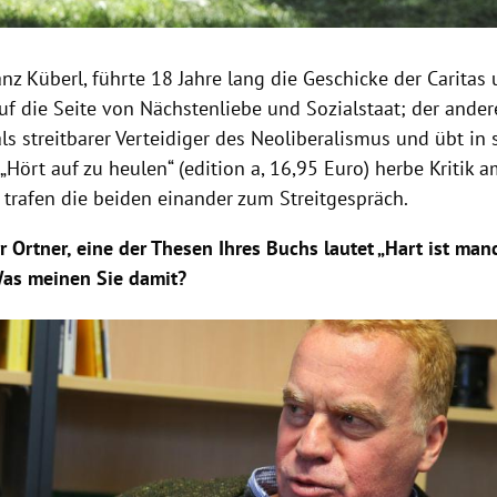
anz Küberl
, führte 18 Jahre lang die Geschicke der
Caritas
u
auf die Seite von
Nächstenliebe
und
Sozialstaat
; der ander
 als streitbarer Verteidiger des Neoliberalismus und übt in
t „Hört auf zu heulen“ (edition a, 16,95 Euro) herbe Kritik 
trafen die beiden einander zum
Streitgespräch
.
rr
Ortner
, eine der Thesen Ihres Buchs lautet „Hart ist man
 Was meinen Sie damit?
Hinweis öffnen/schließen