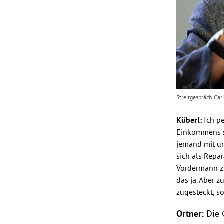
Streitgespräch Ca
Küberl
:
Ich p
Einkommens se
jemand mit un
sich als Repa
Vordermann zu
das ja. Aber 
zugesteckt, so
Ortner
:
Die