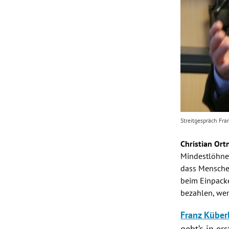
Streitgespräch Fra
Christian Ort
Mindestlöhn
dass Menschen
beim Einpack
bezahlen, wer
Franz Küber
geht’s in er