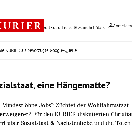
Anmelde
rreich
Politik
Wirtschaft
Sport
Kultur
Freizeit
Gesundheit
Stars
ie KURIER als bevorzugte Google-Quelle
zialstaat, eine Hängematte?
 Mindestlöhne Jobs? Züchtet der Wohlfahrtsstaat
erweigerer? Für den KURIER diskutierten Christi
rl über Sozialstaat & Nächstenliebe und die Toten