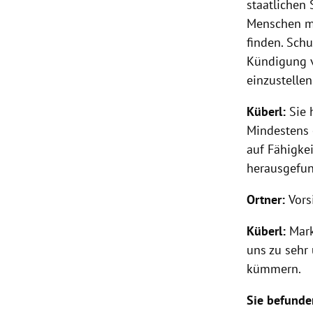
staatlichen 
Menschen mi
finden. Sch
Kündigung v
einzustellen
Küberl
:
Sie 
Mindestens 
auf Fähigke
herausgefun
Ortner
:
Vors
Küberl
:
Mark
uns zu sehr
kümmern.
Sie befunde