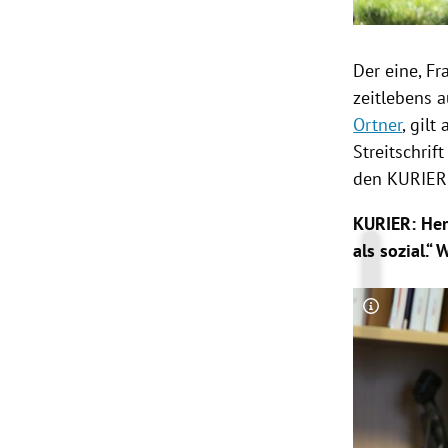
Der eine,
Fr
zeitlebens 
Ortner
, gilt
Streitschrif
den KURIER 
KURIER: He
als sozial.“
Copyright-