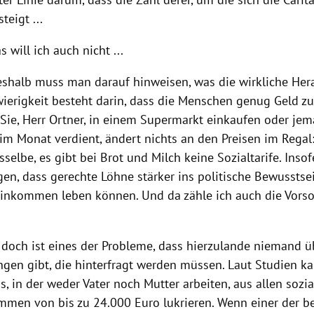
teigt ...
as will ich auch nicht ...
deshalb muss man darauf hinweisen, was die wirkliche Hera
ierigkeit besteht darin, dass die Menschen genug Geld 
Sie, Herr
Ortner
, in einem Supermarkt einkaufen oder jem
im Monat verdient, ändert nichts an den Preisen im Regal:
selbe, es gibt bei Brot und Milch keine Sozialtarife. Ins
gen, dass gerechte Löhne stärker ins politische Bewusst
nkommen leben können. Und da zähle ich auch die Vorsor
doch ist eines der Probleme, dass hierzulande niemand üb
ngen gibt, die hinterfragt werden müssen. Laut Studien k
s, in der weder Vater noch Mutter arbeiten, aus allen sozi
mmen von bis zu 24.000 Euro lukrieren. Wenn einer der be