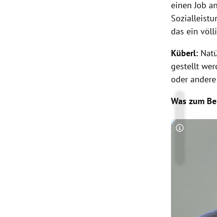
einen Job a
Sozialleistu
das ein völl
Küberl
:
Natü
gestellt we
oder andere
Was zum Bei
Copyright-