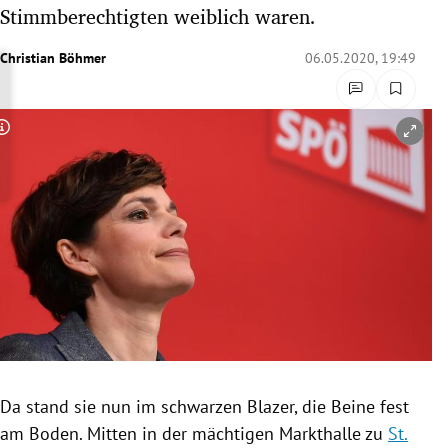
Stimmberechtigten weiblich waren.
rreich Untermenü
Christian Böhmer
06.05.2020, 19:49
rt Untermenü
schaft Untermenü
Copyright-Hinweis öffnen/schließen
s Untermenü
zeit Untermenü
undheit Untermenü
tur Untermenü
nung Untermenü
lität Untermenü
Da stand sie nun im schwarzen Blazer, die Beine fest
am Boden. Mitten in der mächtigen Markthalle zu
St.