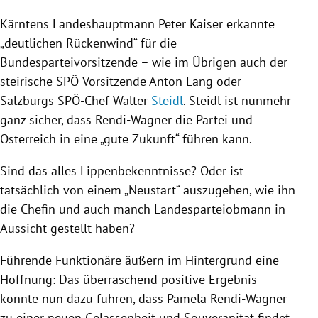
Kärntens
Landeshauptmann
Peter Kaiser
erkannte
„deutlichen Rückenwind“ für die
Bundesparteivorsitzende – wie im Übrigen auch der
steirische SPÖ-Vorsitzende
Anton Lang
oder
Salzburgs
SPÖ-Chef Walter
Steidl
.
Steidl
ist nunmehr
ganz sicher, dass
Rendi-Wagner
die Partei und
Österreich
in eine „gute Zukunft“ führen kann.
Sind das alles Lippenbekenntnisse? Oder ist
tatsächlich von einem „Neustart“ auszugehen, wie ihn
die Chefin und auch manch Landesparteiobmann in
Aussicht gestellt haben?
Führende Funktionäre äußern im Hintergrund eine
Hoffnung: Das überraschend positive Ergebnis
könnte nun dazu führen, dass
Pamela Rendi-Wagner
zu einer neuen Gelassenheit und Souveränität findet.