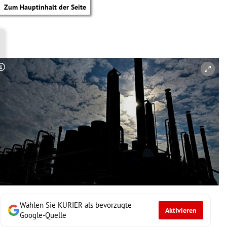
Zum Hauptinhalt der Seite
Copyright-Hinweis öffnen/schließen
Wählen Sie KURIER als bevorzugte
Aktivieren
tik Untermenü
Google-Quelle