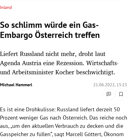
rreich Untermenü
Inland
rt Untermenü
So schlimm würde ein Gas-
Embargo Österreich treffen
schaft Untermenü
s Untermenü
Liefert Russland nicht mehr, droht laut
Agenda Austria eine Rezession. Wirtschafts-
zeit Untermenü
und Arbeitsminister Kocher beschwichtigt.
undheit Untermenü
Michael Hammerl
21.06.2022, 15:15
tur Untermenü
Es ist eine Drohkulisse: Russland liefert derzeit 50
nung Untermenü
Prozent weniger Gas nach Österreich. Das reiche noch
lität Untermenü
aus, „um den aktuellen Verbrauch zu decken und die
Gasspeicher zu füllen“, sagt Marcell Göttert, Ökonom