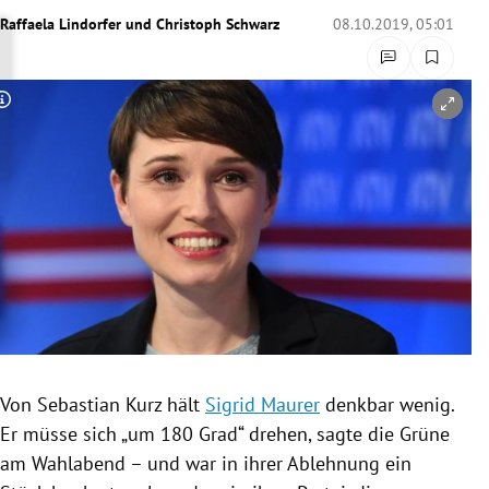
rreich Untermenü
Raffaela Lindorfer
und
Christoph Schwarz
08.10.2019, 05:01
rt Untermenü
Copyright-Hinweis öffnen/schließen
schaft Untermenü
s Untermenü
zeit Untermenü
undheit Untermenü
tur Untermenü
nung Untermenü
Von
Sebastian Kurz
hält
Sigrid Maurer
denkbar wenig.
Er müsse sich „um 180 Grad“ drehen, sagte die
Grüne
lität Untermenü
am Wahlabend – und war in ihrer Ablehnung ein