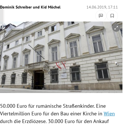
rreich Untermenü
Dominik Schreiber
und
Kid Möchel
14.06.2019, 17:11
rt Untermenü
Copyright-Hinweis öffnen/schließen
schaft Untermenü
s Untermenü
zeit Untermenü
undheit Untermenü
tur Untermenü
nung Untermenü
50.000 Euro für rumänische Straßenkinder. Eine
Viertelmillion
Euro für den Bau einer Kirche in
Wien
lität Untermenü
durch die Erzdiözese. 30.000 Euro für den Ankauf