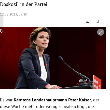
Doskozil in der Partei.
rreich Untermenü
12.02.2023, 09:20
rt Untermenü
schaft Untermenü
Copyright-Hinweis öffnen/schließen
s Untermenü
zeit Untermenü
undheit Untermenü
tur Untermenü
nung Untermenü
lität Untermenü
Es war
Kärntens Landeshauptmann Peter Kaiser,
der
diese Woche mehr oder weniger beabsichtigt, die