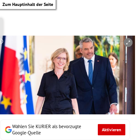
Zum Hauptinhalt der Seite
Copyright-Hinweis öffnen/schließen
Wählen Sie KURIER als bevorzugte
Aktivieren
tik Untermenü
Google-Quelle