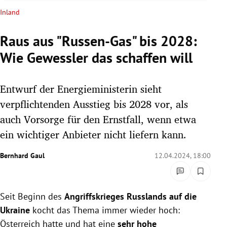
rreich Untermenü
Inland
rt Untermenü
Raus aus "Russen-Gas" bis 2028:
Wie Gewessler das schaffen will
schaft Untermenü
s Untermenü
Entwurf der Energieministerin sieht
verpflichtenden Ausstieg bis 2028 vor, als
zeit Untermenü
auch Vorsorge für den Ernstfall, wenn etwa
ein wichtiger Anbieter nicht liefern kann.
undheit Untermenü
Bernhard Gaul
12.04.2024, 18:00
tur Untermenü
nung Untermenü
Seit Beginn des
Angriffskrieges Russlands auf die
lität Untermenü
Ukraine
kocht das Thema immer wieder hoch:
Österreich hatte und hat eine
sehr hohe