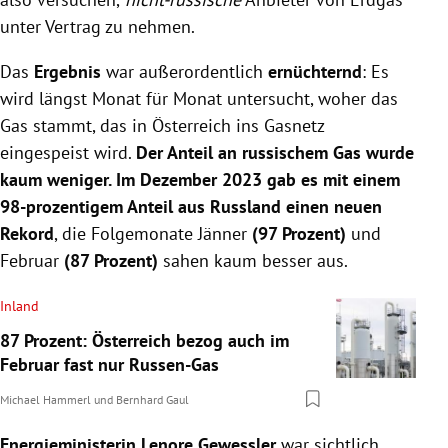
unter Vertrag zu nehmen.
Das
Ergebnis
war außerordentlich
ernüchternd
: Es
wird längst Monat für Monat untersucht, woher das
Gas stammt, das in Österreich ins Gasnetz
eingespeist wird.
Der Anteil an russischem Gas wurde
kaum weniger. Im Dezember 2023 gab es mit einem
98-prozentigem Anteil aus Russland einen neuen
Rekord
, die Folgemonate Jänner
(97 Prozent)
und
Februar
(87 Prozent)
sahen kaum besser aus.
Inland
87 Prozent: Österreich bezog auch im
Februar fast nur Russen-Gas
Michael Hammerl
und
Bernhard Gaul
Energieministerin Lenore Gewessler
war sichtlich