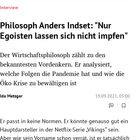
rreich Untermenü
Interview
rt Untermenü
Philosoph Anders Indset: "Nur
Egoisten lassen sich nicht impfen"
schaft Untermenü
s Untermenü
Der Wirtschaftsphilosoph zählt zu den
bekanntesten Vordenkern. Er analysiert,
zeit Untermenü
welche Folgen die Pandemie hat und wie die
Öko-Krise zu bewältigen ist
undheit Untermenü
Ida Metzger
19.09.2021, 05:00
tur Untermenü
nung Untermenü
Er passt in keine Normen. Er könnte genauso gut ein
lität Untermenü
Hauptdarsteller in der Netflix-Serie „Vikings“ sein.
Aber wie sein Vorname schon verrät, ist er tatsächlich