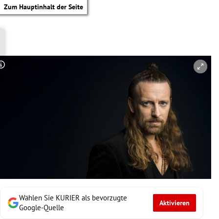
Zum Hauptinhalt der Seite
Copyright-Hinweis öffnen/schließen
Wählen Sie KURIER als bevorzugte
Aktivieren
tik Untermenü
Google-Quelle