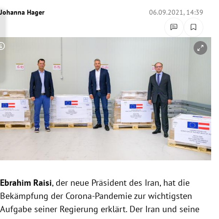
rreich Untermenü
Johanna Hager
06.09.2021, 14:39
rt Untermenü
Copyright-Hinweis öffnen/schließen
schaft Untermenü
s Untermenü
zeit Untermenü
undheit Untermenü
tur Untermenü
nung Untermenü
Ebrahim Raisi
, der neue Präsident des Iran, hat die
Bekämpfung der Corona-Pandemie zur wichtigsten
lität Untermenü
Aufgabe seiner Regierung erklärt. Der Iran und seine